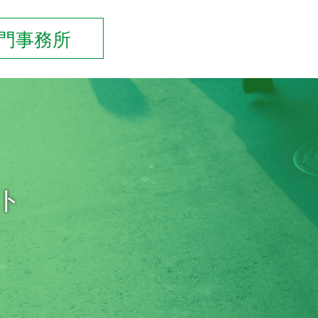
門事務所
ト