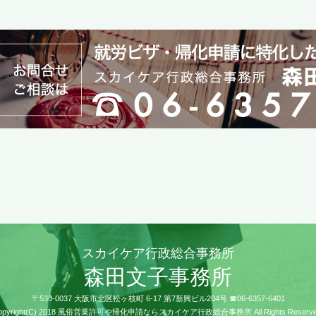
スカイケア行政総合事務所
森田文子事務所
〒530-0037 大阪市北区松ヶ枝町 6-17 第7新興ビル204号 ☎06-6357-6401
opyright(C) 2018 風俗営業許可や帰化申請ならスカイケア行政総合事務所 All Rights Reserve