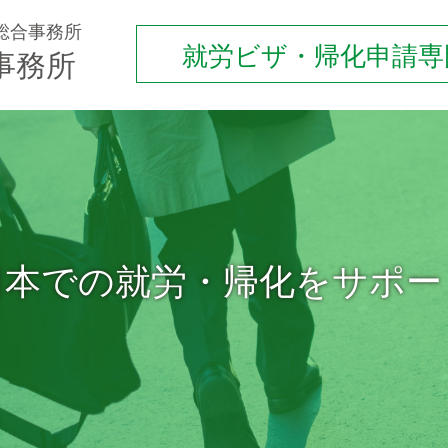
総合事務所
就労ビザ・帰化申請専
事務所
日本での就労・帰化をサポー